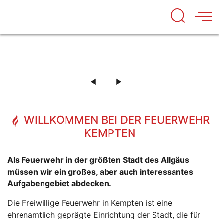
MITMACHEN
UNSERE FAHRZEUGE
DIE AUSBILDUNG BEI DER FEUERWEHR
BEI DER FEUERWEHR KEMPTEN
DIE TECHNIK UND FAHRZEUGE DER FEUERWEHR
KEMPTEN
KEMPTEN
MEHR ERFAHREN
ENGAGIERE DICH JETZT!
MEHR ERFAHREN
MEHR ERFAHREN
WILLKOMMEN BEI DER FEUERWEHR
KEMPTEN
Als Feuerwehr in der größten Stadt des Allgäus
müssen wir ein großes, aber auch interessantes
Aufgabengebiet abdecken.
Die Freiwillige Feuerwehr in Kempten ist eine
ehrenamtlich geprägte Einrichtung der Stadt, die für