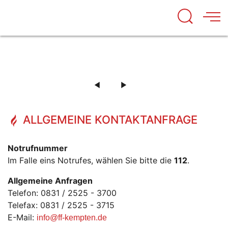
MITMACHEN
UNSERE FAHRZEUGE
DIE AUSBILDUNG BEI DER FEUERWEHR
BEI DER FEUERWEHR KEMPTEN
DIE TECHNIK UND FAHRZEUGE DER FEUERWEHR
KEMPTEN
KEMPTEN
MEHR ERFAHREN
ENGAGIERE DICH JETZT!
MEHR ERFAHREN
MEHR ERFAHREN
ALLGEMEINE KONTAKTANFRAGE
Notrufnummer
Im Falle eins Notrufes, wählen Sie bitte die
112
.
Allgemeine Anfragen
Telefon: 0831 / 2525 - 3700
Telefax: 0831 / 2525 - 3715
E-Mail:
info
@ff-kempten.
de