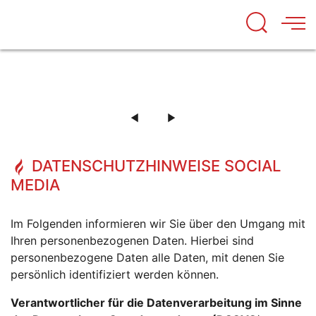
MITMACHEN
UNSERE FAHRZEUGE
DIE AUSBILDUNG BEI DER FEUERWEHR
BEI DER FEUERWEHR KEMPTEN
DIE TECHNIK UND FAHRZEUGE DER FEUERWEHR
KEMPTEN
KEMPTEN
MEHR ERFAHREN
ENGAGIERE DICH JETZT!
MEHR ERFAHREN
MEHR ERFAHREN
DATENSCHUTZHINWEISE SOCIAL
MEDIA
Im Folgenden informieren wir Sie über den Umgang mit
Ihren personenbezogenen Daten. Hierbei sind
personenbezogene Daten alle Daten, mit denen Sie
persönlich identifiziert werden können.
Verantwortlicher für die Datenverarbeitung im Sinne